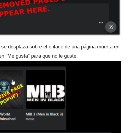
se desplaza sobre el enlace de una página muerta en
 en "Me gusta" para que no le guste.