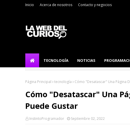
Inicio
Acerca de nosotros
Contacto y negocios
TECNOLOGÍA
NOTICIAS
PROGRAMAC
Página Principal
tecnología
Cómo "Desatascar" Una Página D
Cómo "Desatascar" Una Pá
Puede Gustar
InstintoProgramador
Septiembre 02, 2022