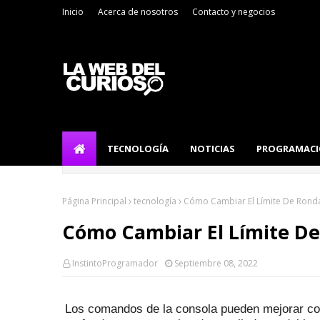
Inicio
Acerca de nosotros
Contacto y negocios
TECNOLOGÍA
NOTICIAS
PROGRAMAC
Página Principal
tecnología
Cómo Cambiar El Límite De Rond
Cómo Cambiar El Límite D
InstintoProgramador
Septiembre 08, 2022
Los comandos de la consola pueden mejorar co