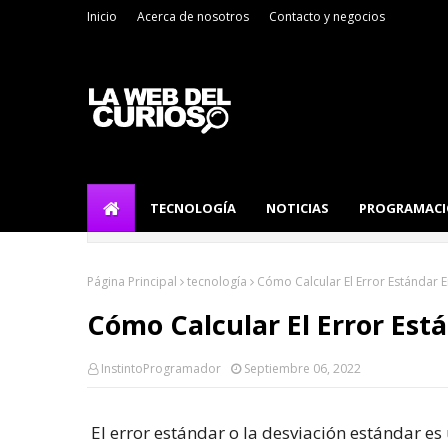
Inicio
Acerca de nosotros
Contacto y negocios
TECNOLOGÍA
NOTICIAS
PROGRAMAC
Página Principal
tecnología
Cómo Calcular El Error Estándar E
Cómo Calcular El Error Est
InstintoProgramador
Septiembre 06, 2022
El error estándar o la desviación estándar 