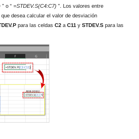
)
” o “
=STDEV.S(C4:C7)
”.
Los valores entre
l que desea calcular el valor de desviación
TDEV.P
para las celdas
C2
a
C11
y
STDEV.S
para las