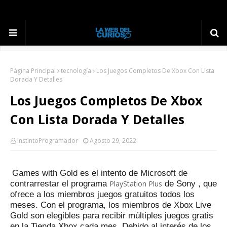
Página Principal
tecnología
Los Juegos Completos De Xbox Con Lista
Dorada Y Detalles
Los Juegos Completos De Xbox
Con Lista Dorada Y Detalles
InstintoProgramador
Agosto 29, 2022
Games with Gold es el intento de Microsoft de
contrarrestar el programa
PlayStation Plus
de Sony , que
ofrece a los miembros juegos gratuitos todos los
meses.
Con el programa, los miembros de Xbox Live
Gold son elegibles para recibir múltiples juegos gratis
en la Tienda Xbox cada mes.
Debido al interés de los