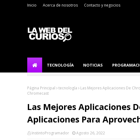
Inicio
Acerca de nosotros
Contacto y negocios
TECNOLOGÍA
NOTICIAS
PROGRAMAC
Página Principal
tecnología
Las Mejores Aplicaciones De Chr
Chromecast
Las Mejores Aplicaciones 
Aplicaciones Para Aprove
InstintoProgramador
Agosto 26, 2022