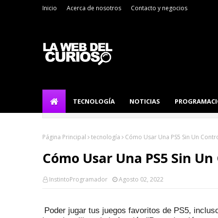
Inicio
Acerca de nosotros
Contacto y negocios
TECNOLOGÍA
NOTICIAS
PROGRAMAC
Página Principal
tecnología
Cómo Usar Una PS5 Sin Un Contr
Cómo Usar Una PS5 Sin Un 
InstintoProgramador
Agosto 02, 2022
Poder jugar tus juegos favoritos de PS5, inclus