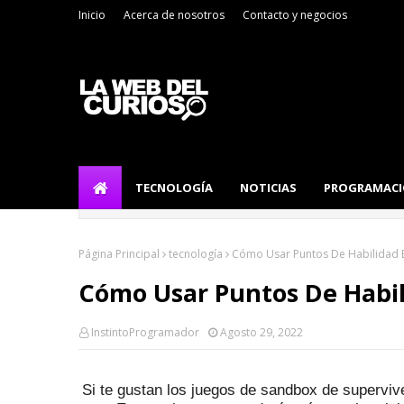
Inicio
Acerca de nosotros
Contacto y negocios
TECNOLOGÍA
NOTICIAS
PROGRAMAC
Página Principal
tecnología
Cómo Usar Puntos De Habilidad 
Cómo Usar Puntos De Habil
InstintoProgramador
Agosto 29, 2022
Si te gustan los juegos de sandbox de superviv