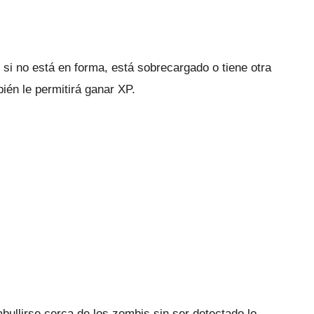
 si no está en forma, está sobrecargado o tiene otra
bién le permitirá ganar XP.
bullirse cerca de los zombis sin ser detectado lo