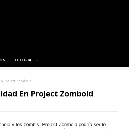
IÓN
TUTORIALES
En Project Zomboid
idad En Project Zomboid
encia y los zombis, Project Zomboid podría ser lo