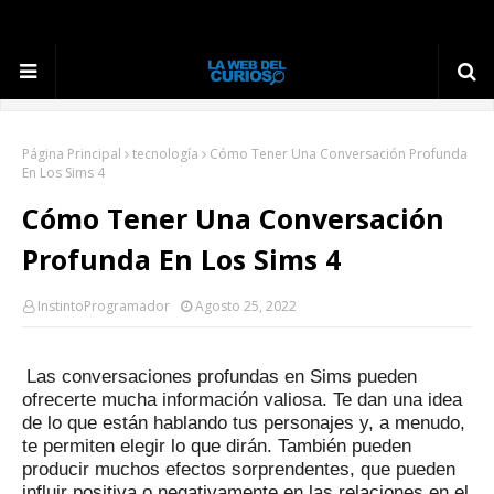
Página Principal
tecnología
Cómo Tener Una Conversación Profunda
En Los Sims 4
Cómo Tener Una Conversación
Profunda En Los Sims 4
InstintoProgramador
Agosto 25, 2022
Las conversaciones profundas en Sims pueden
ofrecerte mucha información valiosa.
Te dan una idea
de lo que están hablando tus personajes y, a menudo,
te permiten elegir lo que dirán.
También pueden
producir muchos efectos sorprendentes, que pueden
influir positiva o negativamente en las relaciones en el