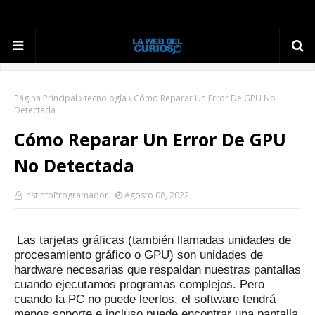
Página Principal
tecnología
Cómo Reparar Un Error De GPU No
Detectada
Cómo Reparar Un Error De GPU
No Detectada
InstintoProgramador
Agosto 08, 2022
Las tarjetas gráficas (también llamadas unidades de
procesamiento gráfico o GPU) son unidades de
hardware necesarias que respaldan nuestras pantallas
cuando ejecutamos programas complejos.
Pero
cuando la PC no puede leerlos, el software tendrá
menos soporte e incluso puede encontrar una pantalla