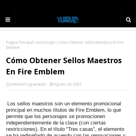
Página Principal
tecnología
Cómo Obtener Sellos Maestros En Fire
Emblem
Cómo Obtener Sellos Maestros
En Fire Emblem
InstintoProgramador
Agosto 26, 2022
Los sellos maestros son un elemento promocional
principal en muchos títulos de Fire Emblem, lo que
permite que los personajes se promocionen
independientemente de la clase (con ciertas
restricciones).
En el título "Tres casas", el elemento
se ha rediseñado de acuerdo con las renovaciones y