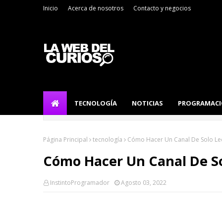
Inicio
Acerca de nosotros
Contacto y negocios
TECNOLOGÍA
NOTICIAS
PROGRAMAC
Página Principal
tecnología
Cómo Hacer Un Canal De Solo Lec
Cómo Hacer Un Canal De So
InstintoProgramador
Agosto 03, 2022