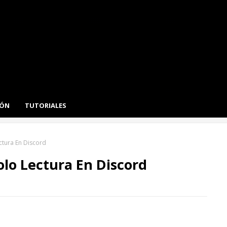
IÓN
TUTORIALES
tura En Discord
lo Lectura En Discord