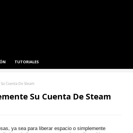
IÓN
TUTORIALES
 Su Cuenta De Steam
emente Su Cuenta De Steam
sas, ya sea para liberar espacio o simplemente