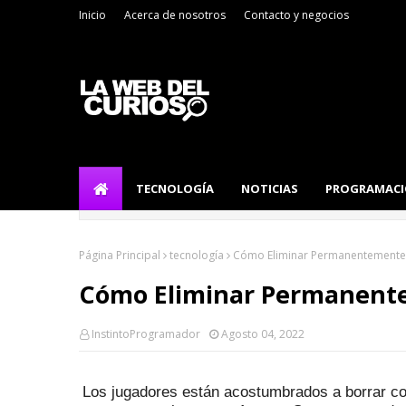
Inicio
Acerca de nosotros
Contacto y negocios
TECNOLOGÍA
NOTICIAS
PROGRAMAC
Página Principal
tecnología
Cómo Eliminar Permanentemente
Cómo Eliminar Permanent
InstintoProgramador
Agosto 04, 2022
Los jugadores están acostumbrados a borrar co