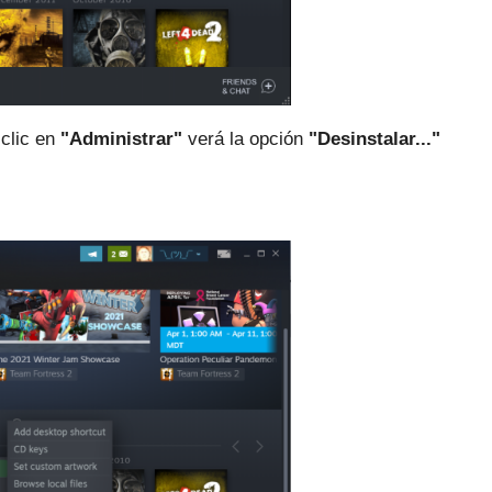
 clic en
"Administrar"
verá la
opción
"Desinstalar..."