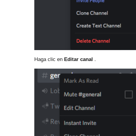
Haga clic en
Editar canal
.