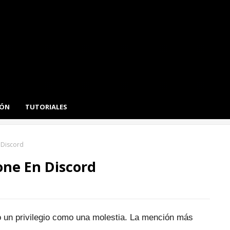
IÓN
TUTORIALES
 Discord
ne En Discord
 un privilegio como una molestia.
La mención más