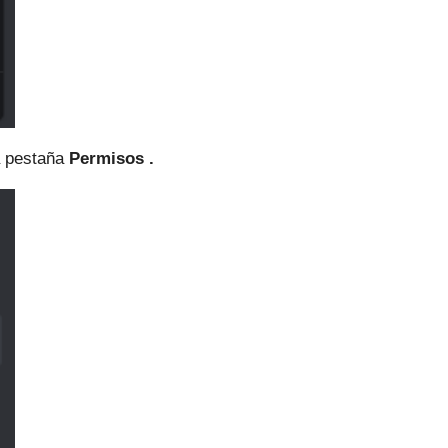
a
pestaña
Permisos .