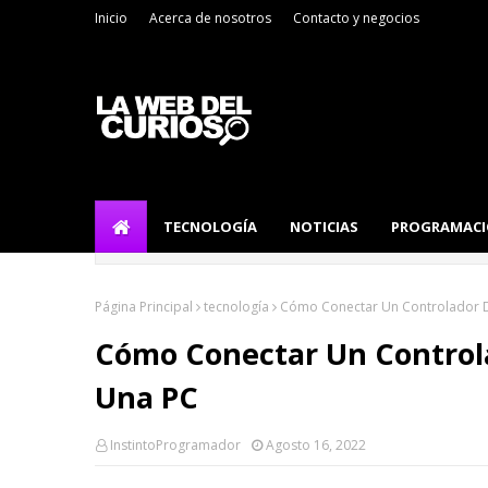
Inicio
Acerca de nosotros
Contacto y negocios
TECNOLOGÍA
NOTICIAS
PROGRAMAC
Página Principal
tecnología
Cómo Conectar Un Controlador D
Cómo Conectar Un Control
Una PC
InstintoProgramador
Agosto 16, 2022