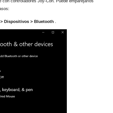
e con controladores Joy-Con.
Puede emparejarlos
asos:
> Dispositivos > Bluetooth
.