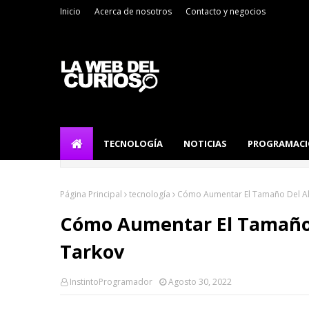
Inicio
Acerca de nosotros
Contacto y negocios
TECNOLOGÍA
NOTICIAS
PROGRAMAC
Página Principal
tecnología
Cómo Aumentar El Tamaño Del Al
Cómo Aumentar El Tamaño 
Tarkov
InstintoProgramador
Agosto 30, 2022