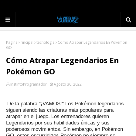
Página Principal
tecnología
Cómo Atrapar Legendarios En Pokémon
GO
Cómo Atrapar Legendarios En
Pokémon GO
InstintoProgramador
Agosto 30, 2022
De la palabra "¡VAMOS!"
Los Pokémon legendarios
siguen siendo las criaturas más populares para
atrapar en el juego.
Los entrenadores quieren
Legendarios por sus habilidades únicas y sus
poderosos movimientos.
Sin embargo, en Pokémon
GO, estos escurridizos Pokémon no siempre se