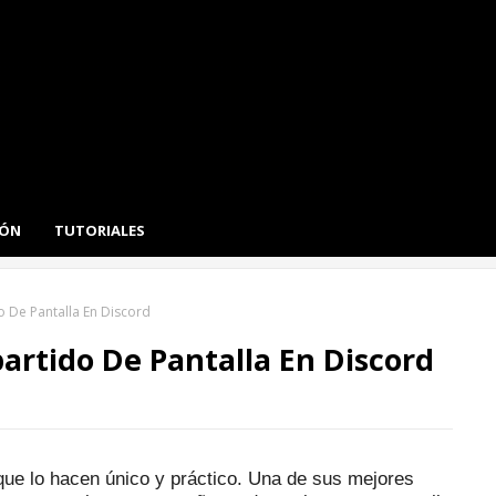
IÓN
TUTORIALES
 De Pantalla En Discord
artido De Pantalla En Discord
que lo hacen único y práctico.
Una de sus mejores