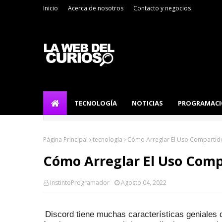
Inicio
Acerca de nosotros
Contacto y negocios
TECNOLOGÍA
NOTICIAS
PROGRAMAC
Página Principal
tecnología
Cómo Arreglar El Uso Compartido
Cómo Arreglar El Uso Comp
InstintoProgramador
Agosto 04, 2022
Discord tiene muchas características geniales 