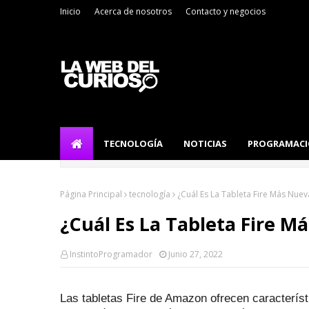
Inicio
Acerca de nosotros
Contacto y negocios
TECNOLOGÍA
NOTICIAS
PROGRAMAC
Página Principal
tecnología
¿Cuál Es La Tableta Fire Más Nue
¿Cuál Es La Tableta Fire M
InstintoProgramador
Junio 27, 2022
Las tabletas Fire de Amazon ofrecen característ