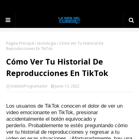
Página Principal
tecnología
Cómo Ver Tu Historial De
Reproducciones En TikTok
Cómo Ver Tu Historial De
Reproducciones En TikTok
InstintoProgramador
Junio 13, 2022
Los usuarios de TikTok conocen el dolor de ver un
video emocionante en TikTok, presionar
accidentalmente el botón equivocado y
perderlo.
Probablemente te estés preguntando cómo
ver tu historial de reproducciones y regresar a tu
video en esas situaciones.
¡Afortunadamente, hay una