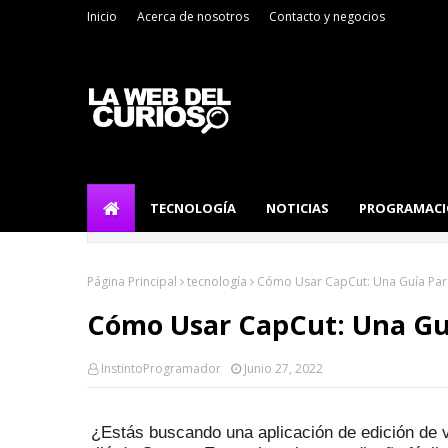
Inicio
Acerca de nosotros
Contacto y negocios
TECNOLOGÍA
NOTICIAS
PROGRAMAC
Página Principal
tecnología
Cómo Usar CapCut: Una Guía Para
Cómo Usar CapCut: Una Guí
InstintoProgramador
Junio 27, 2022
¿Estás buscando una aplicación de edición de v