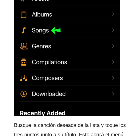
Busque la canción deseada de la lista y toque los
tres puntos junto a su título.
Esto abrirá el menú