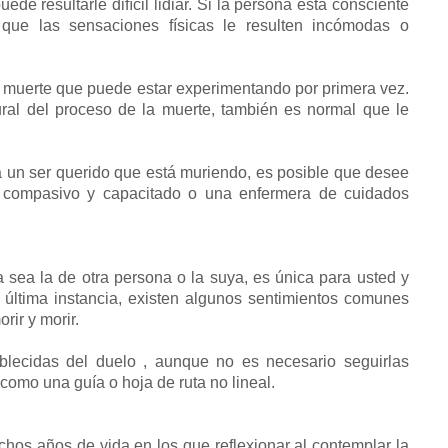
de resultarle difícil lidiar. Si la persona está consciente
que las sensaciones físicas le resulten incómodas o
a muerte que puede estar experimentando por primera vez.
ral del proceso de la muerte, también es normal que le
 a un ser querido que está muriendo, es posible que desee
os compasivo y capacitado o una enfermera de cuidados
 sea la de otra persona o la suya, es única para usted y
 última instancia, existen algunos sentimientos comunes
ir y morir.
blecidas del duelo , aunque no es necesario seguirlas
como una guía o hoja de ruta no lineal.
hos años de vida en los que reflexionar al contemplar la