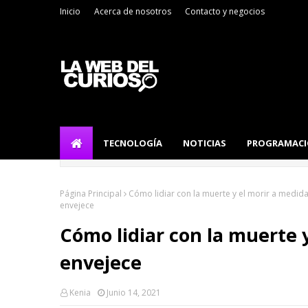
Inicio
Acerca de nosotros
Contacto y negocios
TECNOLOGÍA
NOTICIAS
PROGRAMAC
Página Principal
Cómo lidiar con la muerte y el morir a medid
envejece
Cómo lidiar con la muerte 
envejece
Kenia
Junio 14, 2021