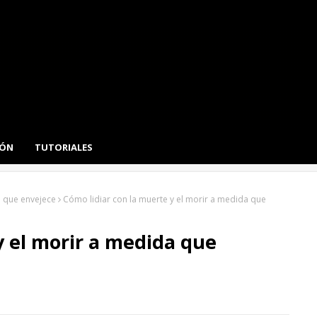
IÓN
TUTORIALES
a que envejece
Cómo lidiar con la muerte y el morir a medida que
y el morir a medida que