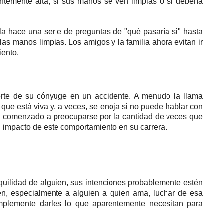
entemente alta, si sus manos se ven limpias o si debería
lla hace una serie de preguntas de "qué pasaría si" hasta
 las manos limpias.
Los amigos y la familia ahora evitan ir
iento.
erte de su cónyuge en un accidente.
A menudo la llama
que está viva y, a veces, se enoja si no puede hablar con
 comenzado a preocuparse por la cantidad de veces que
 el impacto de este comportamiento en su carrera.
quilidad de alguien, sus intenciones probablemente estén
ien, especialmente a alguien a quien ama, luchar de esa
implemente darles lo que aparentemente necesitan para