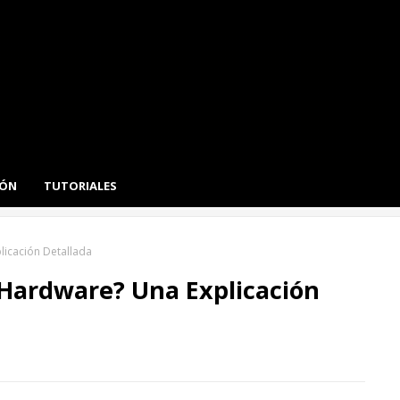
IÓN
TUTORIALES
licación Detallada
 Hardware? Una Explicación