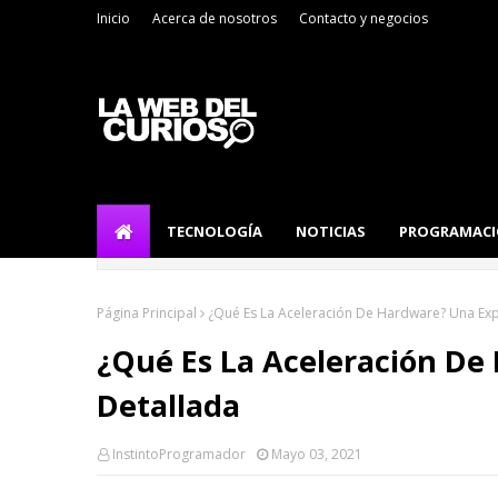
Inicio
Acerca de nosotros
Contacto y negocios
TECNOLOGÍA
NOTICIAS
PROGRAMAC
Página Principal
¿Qué Es La Aceleración De Hardware? Una Exp
¿Qué Es La Aceleración De
Detallada
InstintoProgramador
Mayo 03, 2021