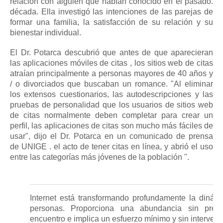
relación con alguien que habían conocido en el pasado.
década.
Ella investigó las intenciones de las parejas de
formar una familia, la
satisfacción de
su
relación
y su
bienestar individual.
El Dr. Potarca descubrió que antes de
que
aparecieran
las
aplicaciones
móviles de
citas
, los sitios web de citas
atraían principalmente a personas mayores de 40 años y
/ o divorciados que buscaban un romance.
"Al eliminar
los extensos cuestionarios, las autodescripciones y las
pruebas de personalidad que los usuarios de sitios web
de citas normalmente deben completar para crear un
perfil, las aplicaciones de citas son mucho más fáciles de
usar", dijo el Dr. Potarca en un comunicado de
prensa
de
UNIGE
. el acto de tener citas en línea, y abrió el uso
entre las categorías más jóvenes de la población ".
Internet está transformando profundamente la diná
personas.
Proporciona una abundancia sin prec
encuentro e implica un esfuerzo mínimo y sin intervenc