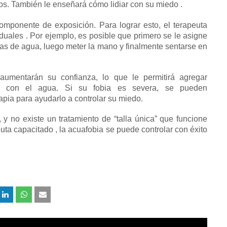
os.
También le enseñará cómo
lidiar con su miedo
.
 componente de exposición.
Para lograr esto,
el terapeuta
duales
.
Por ejemplo, es posible que primero se le asigne
das de agua, luego meter la mano y finalmente sentarse en
umentarán su confianza, lo que le permitirá agregar
as con el agua.
Si su fobia es severa,
se pueden
apia
para ayudarlo a controlar su miedo.
y no existe un tratamiento de “talla única” que funcione
euta
capacitado
, la acuafobia se puede controlar con éxito