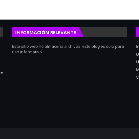
INFORMACIÓN RELEVANTE
Este sitio web no almacena archivos, este blog es solo para
B
uso informativo.
D
H
M
se
V