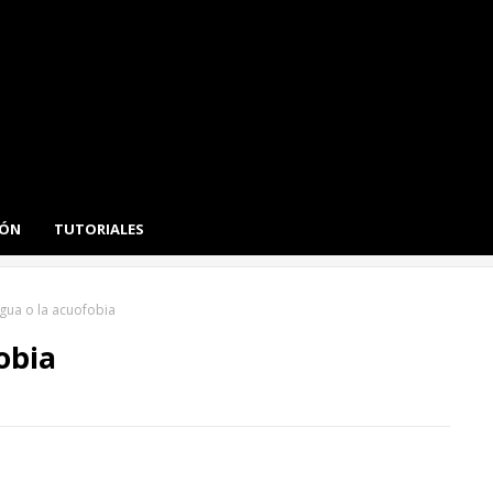
IÓN
TUTORIALES
agua o la acuofobia
obia