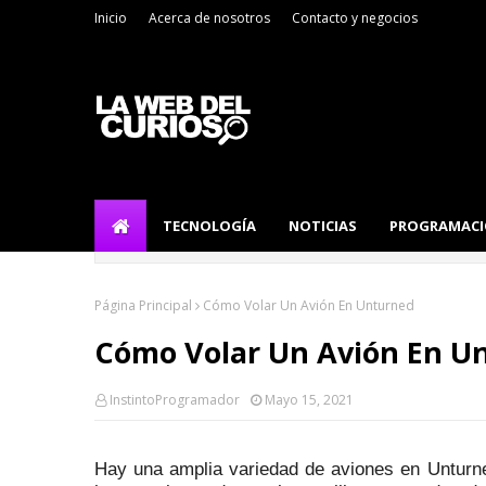
Inicio
Acerca de nosotros
Contacto y negocios
TECNOLOGÍA
NOTICIAS
PROGRAMAC
Página Principal
Cómo Volar Un Avión En Unturned
Cómo Volar Un Avión En U
InstintoProgramador
Mayo 15, 2021
Hay una amplia variedad de aviones en Unturne