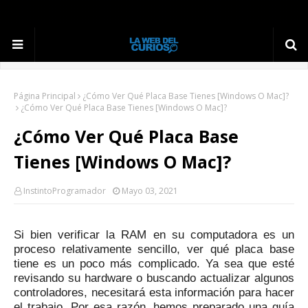
Página Principal
¿Cómo Ver Qué Placa Base Tienes [Windows O Mac]?
¿Cómo Ver Qué Placa Base Tienes [Windows O Mac]?
¿Cómo Ver Qué Placa Base
Tienes [Windows O Mac]?
InstintoProgramador
Mayo 03, 2021
Si bien verificar la RAM en su computadora es un
proceso relativamente sencillo, ver qué placa base
tiene es un poco más complicado.
Ya sea que esté
revisando su hardware o buscando actualizar algunos
controladores, necesitará esta información para hacer
el trabajo.
Por esa razón, hemos preparado una guía