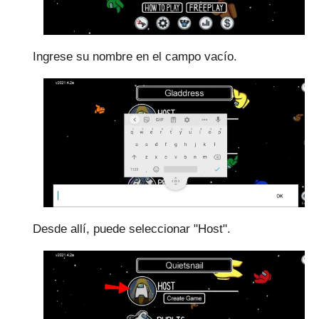
Ingrese su nombre en el campo vacío.
Desde allí, puede seleccionar "Host".