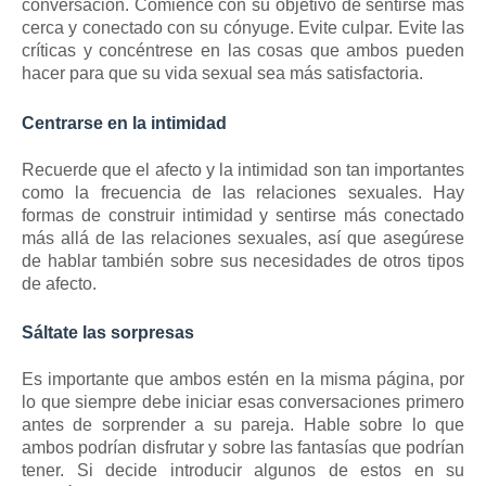
conversación.
Comience con su objetivo de sentirse más
cerca y conectado con su cónyuge.
Evite culpar.
Evite las
críticas y concéntrese en las cosas que ambos pueden
hacer para que su vida sexual sea más satisfactoria.
Centrarse en la intimidad
Recuerde que el afecto y la intimidad son tan importantes
como la frecuencia de las relaciones sexuales.
Hay
formas de construir intimidad y sentirse más conectado
más allá de las relaciones sexuales, así que asegúrese
de hablar también sobre sus necesidades de otros tipos
de afecto.
Sáltate las sorpresas
Es importante que ambos estén en la misma página, por
lo que siempre debe iniciar esas conversaciones primero
antes de sorprender a su pareja.
Hable sobre lo que
ambos podrían disfrutar y sobre las fantasías que podrían
tener.
Si decide introducir algunos de estos en su