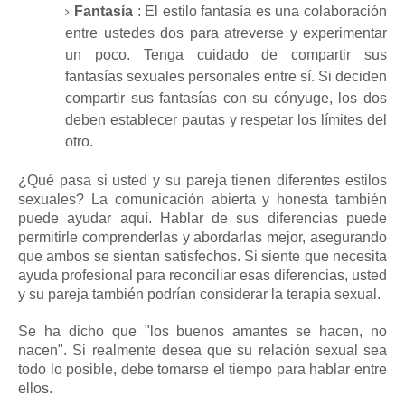
Fantasía
: El estilo fantasía es una colaboración
entre ustedes dos para atreverse y experimentar
un poco.
Tenga cuidado de compartir sus
fantasías sexuales personales entre sí.
Si deciden
compartir sus fantasías con su cónyuge, los dos
deben establecer pautas y respetar los límites del
otro.
¿Qué pasa si usted y su pareja tienen diferentes estilos
sexuales?
La comunicación abierta y honesta también
puede ayudar aquí.
Hablar de sus diferencias puede
permitirle comprenderlas y abordarlas mejor, asegurando
que ambos se sientan satisfechos.
Si siente que necesita
ayuda profesional para reconciliar esas diferencias, usted
y su pareja también podrían considerar la terapia sexual.
Se ha dicho que "los buenos amantes se hacen, no
nacen".
Si realmente desea que su relación sexual sea
todo lo posible, debe tomarse el tiempo para hablar entre
ellos.