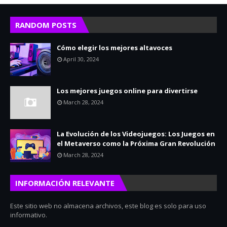
RANDOM POSTS
Cómo elegir los mejores altavoces
April 30, 2024
Los mejores juegos online para divertirse
March 28, 2024
La Evolución de los Videojuegos: Los Juegos en
el Metaverso como la Próxima Gran Revolución
March 28, 2024
INFORMACIÓN RELEVANTE
Este sitio web no almacena archivos, este blog es solo para uso
informativo.