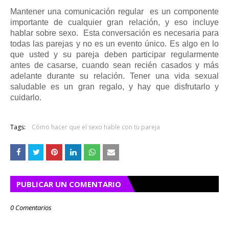
Mantener una
comunicación
regular
es un componente
importante de cualquier gran relación, y eso incluye
hablar sobre sexo.
Esta conversación es necesaria para
todas las parejas y no es un evento único.
Es algo en lo
que usted y su pareja deben participar regularmente
antes de casarse, cuando sean recién casados ​​y más
adelante durante su relación.
Tener una vida sexual
saludable es un gran regalo, y hay que disfrutarlo y
cuidarlo.
Tags:
Cómo hacer que el sexo hable con tu pareja
PUBLICAR UN COMENTARIO
0 Comentarios