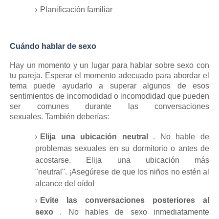
Planificación familiar
Cuándo hablar de sexo
Hay un momento y un lugar para hablar sobre sexo con
tu pareja.
Esperar el momento adecuado para abordar el
tema puede ayudarlo a superar algunos de esos
sentimientos de incomodidad o incomodidad que pueden
ser comunes durante las conversaciones
sexuales.
También deberías:
Elija una ubicación neutral
.
No hable de
problemas sexuales en su dormitorio o antes de
acostarse.
Elija una ubicación más
"neutral".
¡Asegúrese de que los niños no estén al
alcance del oído!
Evite las conversaciones posteriores al
sexo
.
No hables de sexo inmediatamente