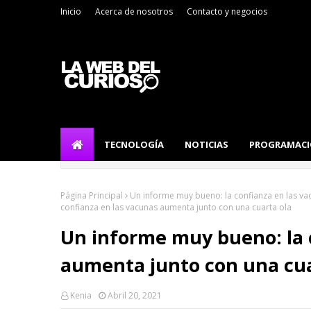
Inicio
Acerca de nosotros
Contacto y negocios
TECNOLOGÍA
NOTICIAS
PROGRAMAC
Página Principal
Un informe muy bueno: la confianza en las va
confianza en las vacunas aumenta junto con una cuarta ola
Un informe muy bueno: la 
aumenta junto con una cua
Kenia
Abril 20, 2021