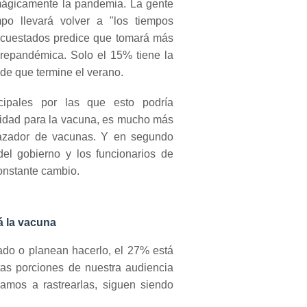
mágicamente la pandemia.
La gente
o llevará volver a "los tiempos
 encuestados predice que tomará más
 prepandémica.
Solo el 15% tiene la
de que termine el verano.
cipales por las que esto podría
ilidad para la vacuna, es mucho más
azador de vacunas.
Y en segundo
el gobierno y los funcionarios de
constante cambio.
á la vacuna
do o planean hacerlo, el 27% está
tas porciones de nuestra audiencia
mos a rastrearlas, siguen siendo