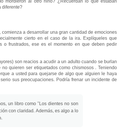
o mordieron al otro niño?
¿Recuerdan lo que estaban
 diferente?
 comienza a desarrollar una gran cantidad de emociones
ecialmente cierto en el caso de la ira.
Explíqueles que
s o frustrados, ese es el momento en que deben pedir
yores) son reacios a acudir a un adulto cuando se
burlan
e no quieren ser etiquetados como
chismosos
.
Teniendo
erque a usted para quejarse de algo que alguien le haya
 serio sus preocupaciones.
Podría frenar un incidente de
os, un libro como "Los dientes no son
ción con claridad.
Además, es algo a lo
o.