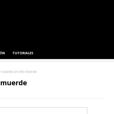
IÓN
TUTORIALES
r cuando un niño muerde
o muerde