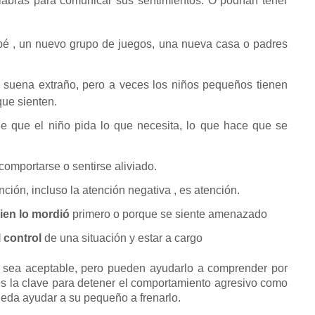
labras para comunicar sus sentimientos.
O podrían tener
bé
, un nuevo grupo de juegos, una nueva casa o padres
 suena extraño, pero a veces los niños pequeños tienen
que sienten.
 que el niño pida lo que necesita, lo que hace que se
omportarse o sentirse aliviado.
nción, incluso
la atención negativa
, es atención.
ien lo mordió
primero o porque se siente amenazado
 control
de una situación y estar a cargo
 sea aceptable, pero pueden ayudarlo a comprender por
s la clave para
detener el comportamiento agresivo
como
ueda ayudar a su pequeño a frenarlo.