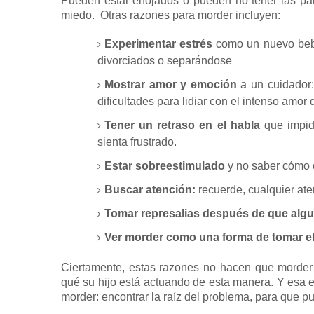
Pueden estar enojados o pueden no tener las pa
miedo.
Otras razones para morder incluyen:
Experimentar estrés
como un
nuevo be
divorciados o separándose
Mostrar amor y emoción
a un cuidador:
dificultades para lidiar con el intenso amor 
Tener un
retraso en el habla
que impide
sienta frustrado.
Estar sobreestimulado
y no saber cómo c
Buscar atención:
recuerde, cualquier ate
Tomar represalias después de que algu
Ver morder como una forma de tomar el
Ciertamente, estas razones no hacen que morder
qué su hijo está actuando de esta manera.
Y esa e
morder: encontrar la raíz del problema, para que p