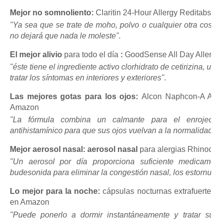
Mejor no somnoliento:
Claritin 24-Hour Allergy Reditabs 
"Ya sea que se trate de moho, polvo o cualquier otra cosa q
no dejará que nada le moleste".
El mejor alivio
para todo el día
:
GoodSense All Day Allerg
"éste tiene el ingrediente activo clorhidrato de cetirizina, u
tratar los síntomas en interiores y exteriores".
Las mejores gotas para los ojos:
Alcon Naphcon-A Alle
Amazon
"La fórmula combina un calmante para el enrojecim
antihistamínico para que sus ojos vuelvan a la normalidad".
Mejor aerosol nasal: aerosol nasal
para alergias Rhinoco
"Un aerosol por día proporciona suficiente medicamen
budesonida para eliminar la congestión nasal, los estornudos
Lo mejor para la noche:
cápsulas nocturnas extrafuertes p
en Amazon
"Puede ponerlo a dormir instantáneamente y tratar sus