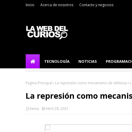
Inicio
Acerca de nosotros
Contacto y negocios
TECNOLOGÍA
NOTICIAS
PROGRAMAC
Página Principal
La represión como mecanismo de defensa
L
La represión como mecani
Kenia
Abril 28, 2021