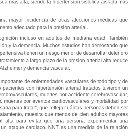
 sea más alta, siendo la hipertensión sistólica aislada más
na mayor incidencia de otras afecciones médicas que
mento adecuado para la presión arterial.
cognición incluso en adultos de mediana edad.
También
sión y la demencia.
Muchos estudios han demostrado que
pertensiva tienen un riesgo menor de desarrollar deterioro
 tratamiento a largo plazo de la presión arterial alta reduce
 Alzheimer y demencia vascular.
s importante de enfermedades vasculares de todo tipo y de
acientes con hipertensión arterial tratados tuvieron un
rebrovasculares, muertes por accidente cerebrovascular,
s, muertes por eventos cardiovasculares y mortalidad por
saria para tratar", que refleja cuántas personas deben ser
tratamiento, muestra que menos de cien adultos mayores
rial alta para evitar que una persona experimentar una
 un ataque cardíaco.
NNT es una medida de la relación