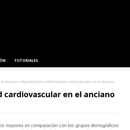
IÓN
TUTORIALES
 el anciano
Hipertensión y enfermedad cardiovascular en el anciano
 cardiovascular en el anciano
os mayores en comparación con los grupos demográficos