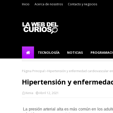
Inicio
Acerca de nosotros
Contacto y negocios
TECNOLOGÍA
NOTICIAS
PROGRAMAC
Página Principal
Hipertensión y enfermedad cardiovascular en
Hipertensión y enfermedad
Kenia
Abril 12, 2021
La presión arterial alta
es más común en los adult