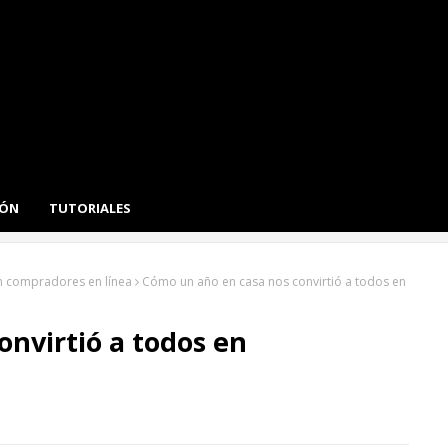
IÓN
TUTORIALES
n compradores en línea
Cómo un año en casa nos convirtió a todos en
nvirtió a todos en