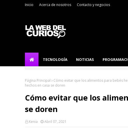
Inicio
Acerca de nosotros
Contacto y negocios
TECNOLOGÍA
NOTICIAS
PROGRAMAC
Página Principal
Cómo evitar que los alimentos para bebés he
hechos en casa se doren
Cómo evitar que los alime
se doren
Kenia
Abril 07, 2021