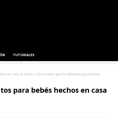
IÓN
TUTORIALES
chos en casa se doren
Cómo evitar que los alimentos para bebés
ntos para bebés hechos en casa