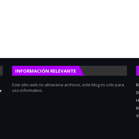
INFORMACIÓN RELEVANTE
Este sitio web no almacena archivos, este blog es solo para
B
uso informativo.
r
D
H
M
V