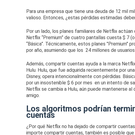
Para una empresa que tiene
una deuda
de
12 mil mi
valioso.
Entonces, ¿estas pérdidas estimadas deber
Por un lado, los planes familiares de Netflix actúa
Netflix “Premium” de cuatro pantallas cuesta $ 7 (
“Básica”.
Técnicamente, estos planes "Premium" prop
por año, asumiendo que los
24 millones de usuarios
Además, compartir cuentas ayuda a la marca Netflix
Hulu.
Hulu, que fue adquirida recientemente por una
Disney,
opera intencionalmente con pérdidas
.
Básic
por un insostenible
$ 6 por mes
en un intento de sa
Netflix se cambia a Hulu, aún puede mantenerse al d
amigo.
Los algoritmos podrían termi
cuentas
¿Por qué Netflix no ha dejado de compartir cuenta
importe compartir cuentas, también es posible que N