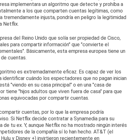
presa implementara un algoritmo que detecte y prohíba a
entalmente a los que comparten cuentas legítimas, como
ía tremendamente injusta, pondría en peligro la legitimidad
 Netflix.
resa del Reino Unido que solía ser propiedad de Cisco,
ales para compartir información"
que "convierte el
rementales".
Básicamente, esta empresa europea tiene un
 de cuentas.
algoritmo es extremadamente eficaz.
Es capaz de ver los
ra identificar cuándo los espectadores que no pagan inician
está "viendo en su casa principal" o en una "casa de
or tiene "hijos adultos que viven fuera de casa" para que
rsonas equivocadas por compartir cuentas.
compartir cuentas, por lo que la empresa podría
viso.
Si Netflix decide contratar a Synamedia para su
a de tu ex.
Y, aunque Netflix no ha mostrado ningún interés
ompetidores de la compañía sí lo han hecho.
AT&T (el
 Hulu y Disney +)
invirtieron
recientemente
en