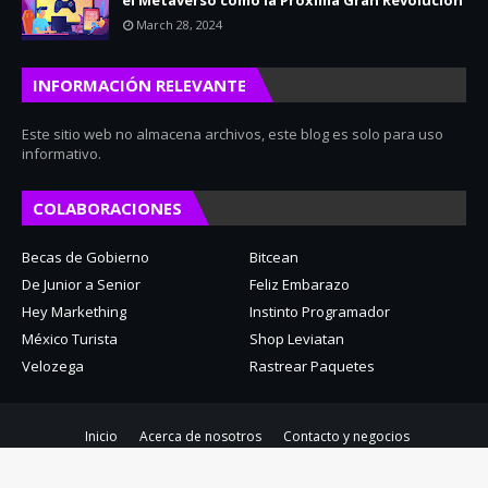
el Metaverso como la Próxima Gran Revolución
March 28, 2024
INFORMACIÓN RELEVANTE
Este sitio web no almacena archivos, este blog es solo para uso
informativo.
COLABORACIONES
Becas de Gobierno
Bitcean
De Junior a Senior
Feliz Embarazo
Hey Markething
Instinto Programador
México Turista
Shop Leviatan
Velozega
Rastrear Paquetes
Inicio
Acerca de nosotros
Contacto y negocios
Copyright ©
2026
La Web del Curioso - Curiosidades