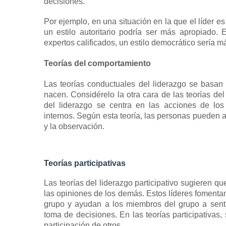
decisiones.
Por ejemplo, en una situación en la que el líder 
un
estilo autoritario
podría ser más apropiado.
E
expertos calificados, un
estilo democrático
sería má
Teorías del comportamiento
Las teorías conductuales del liderazgo se basan
nacen.
Considérelo la otra cara de las teorías d
del liderazgo se centra en las acciones de los
internos.
Según esta teoría, las personas pueden a
y la observación.
Teorías participativas
Las teorías del liderazgo participativo sugieren qu
las opiniones de los demás.
Estos líderes fomentan
grupo y ayudan a los miembros del grupo a sent
toma de decisiones.
En las teorías participativas,
participación de otros.