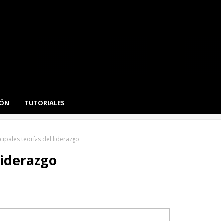
IÓN
TUTORIALES
cipales teorías del liderazgo
liderazgo