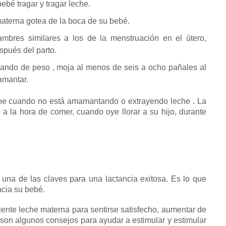
ebé tragar y tragar leche.
materna gotea de la boca de su bebé.
mbres similares a los de la menstruación en el útero,
pués del parto.
ando de peso
,
moja
al menos de seis a ocho
pañales
al
amantar.
eche cuando no está amamantando o
extrayendo leche
.
La
 la hora de comer, cuando oye llorar a su hijo, durante
 una de las claves para una lactancia exitosa.
Es lo que
acia su bebé.
iente leche materna para sentirse satisfecho, aumentar de
 son algunos consejos para ayudar a estimular y estimular