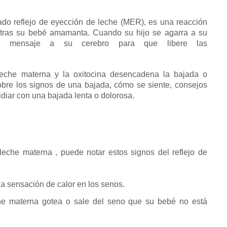
mado reflejo de eyección de leche (MER), es una reacción
entras su bebé amamanta.
Cuando su hijo se
agarra
a su
n mensaje a su cerebro para que libere las
leche materna
y la oxitocina desencadena la bajada o
bre los signos de una bajada, cómo se siente, consejos
lidiar con una bajada lenta o dolorosa.
leche materna
, puede notar estos signos del reflejo de
a sensación de calor en los senos.
che materna
gotea
o sale del seno que su bebé no está