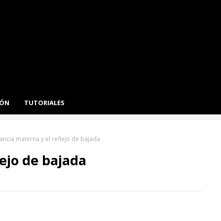
IÓN
TUTORIALES
ancia materna y el reflejo de bajada
lejo de bajada