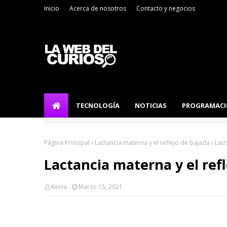
Inicio
Acerca de nosotros
Contacto y negocios
TECNOLOGÍA
NOTICIAS
PROGRAMAC
Página Principal
Lactancia materna y el reflejo de bajada
Lact
Lactancia materna y el ref
Kenia
Marzo 15, 2021