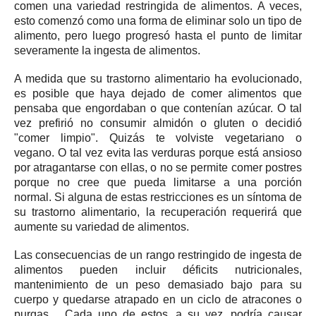
comen una variedad restringida de alimentos.
A veces,
esto comenzó como una forma de eliminar solo un tipo de
alimento, pero luego progresó hasta el punto de limitar
severamente la ingesta de alimentos.
A medida que su trastorno alimentario ha evolucionado,
es posible que haya dejado de comer alimentos que
pensaba que engordaban o que contenían azúcar.
O tal
vez prefirió no consumir almidón o gluten o decidió
"comer limpio".
Quizás te volviste vegetariano o
vegano.
O tal vez evita las verduras porque está ansioso
por atragantarse con ellas, o no se permite comer postres
porque no cree que pueda limitarse a una porción
normal.
Si alguna de estas restricciones es un síntoma de
su trastorno alimentario, la recuperación requerirá que
aumente su variedad de alimentos.
Las consecuencias de un rango restringido de ingesta de
alimentos pueden incluir déficits nutricionales,
mantenimiento de un peso demasiado bajo para su
cuerpo y quedarse atrapado en un
ciclo de atracones o
purgas.
.
Cada uno de estos, a su vez, podría causar