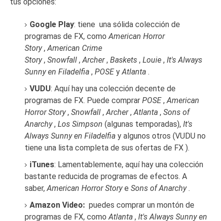
tus opciones:
Google Play
: tiene
una sólida colección de
programas de FX
, como
American Horror
Story
,
American Crime
Story
,
Snowfall
,
Archer
,
Baskets
,
Louie
,
It's Always
Sunny en Filadelfia
,
POSE
y
Atlanta
.
VUDU
: Aquí hay una colección decente de
programas de FX.
Puede comprar
POSE
,
American
Horror Story
,
Snowfall
,
Archer
,
Atlanta
,
Sons of
Anarchy
,
Los Simpson
(algunas temporadas),
It's
Always Sunny en Filadelfia
y algunos otros (VUDU no
tiene una lista completa de sus ofertas de FX ).
iTunes
: Lamentablemente, aquí hay una colección
bastante reducida de programas de efectos.
A
saber,
American Horror Story
e
Sons of Anarchy
.
Amazon Video
:
puedes comprar un montón de
programas de FX, como
Atlanta
,
It's Always Sunny en