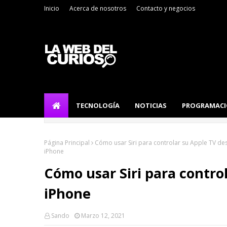
Inicio
Acerca de nosotros
Contacto y negocios
TECNOLOGÍA
NOTICIAS
PROGRAMAC
Página Principal
Cómo usar Siri para controlar su Apple TV de
iPhone
Cómo usar Siri para contro
iPhone
Sando
Marzo 12, 2021