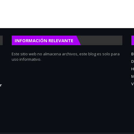
INFORMACIÓN RELEVANTE
Este sitio web no almacena archivos, este blog es solo para
B
uso informativo.
D
H
M
V
r