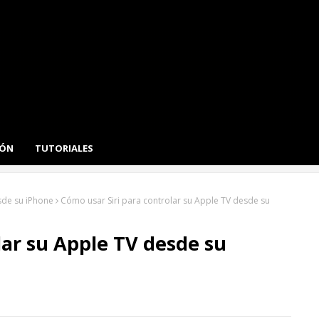
IÓN
TUTORIALES
sde su iPhone
Cómo usar Siri para controlar su Apple TV desde su
lar su Apple TV desde su