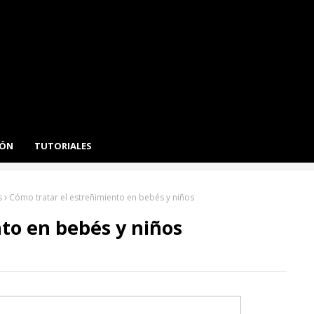
IÓN
TUTORIALES
s
Cómo tratar el estreñimiento en bebés y niños
to en bebés y niños