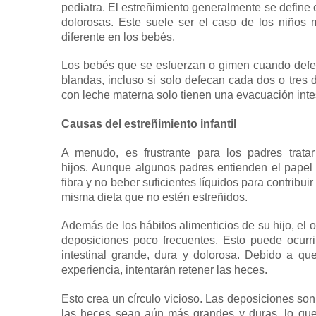
pediatra.
El
estreñimiento generalmente se define 
dolorosas.
Este suele ser el caso de los niños m
diferente en los bebés.
Los bebés que se esfuerzan o gimen cuando defe
blandas, incluso si solo defecan cada dos o tres 
con leche materna solo tienen una evacuación inte
Causas del estreñimiento infantil
A menudo, es frustrante para los padres trata
hijos.
Aunque algunos padres entienden el papel 
fibra y no beber suficientes líquidos para contribui
misma dieta que no estén estreñidos.
Además de los hábitos alimenticios de su hijo, el ot
deposiciones poco frecuentes.
Esto puede ocurr
intestinal grande, dura y dolorosa.
Debido a que
experiencia, intentarán retener las heces.
Esto crea un círculo vicioso.
Las deposiciones son 
las heces sean aún más grandes y duras, lo qu