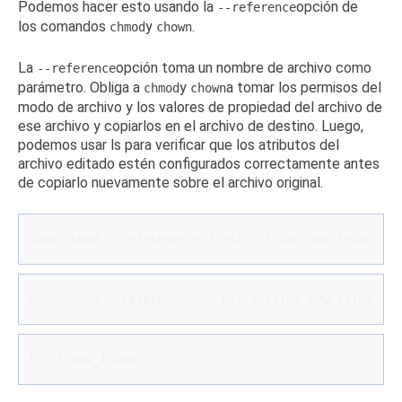
Podemos hacer esto usando la
opción de
--reference
los
comandos
y
.
chmod
chown
La
opción toma un nombre de archivo como
--reference
parámetro.
Obliga a
y
a tomar los permisos del
chmod
chown
modo de archivo y los valores de propiedad del archivo de
ese archivo y copiarlos en el archivo de destino.
Luego,
podemos usar ls para verificar que los atributos del
archivo editado estén configurados correctamente antes
de copiarlo nuevamente sobre el archivo original.
sudo chmod --reference = / etc / fstab new_fstab
sudo chown --reference = / etc / fstab new_fstab
ls -l new_fstab