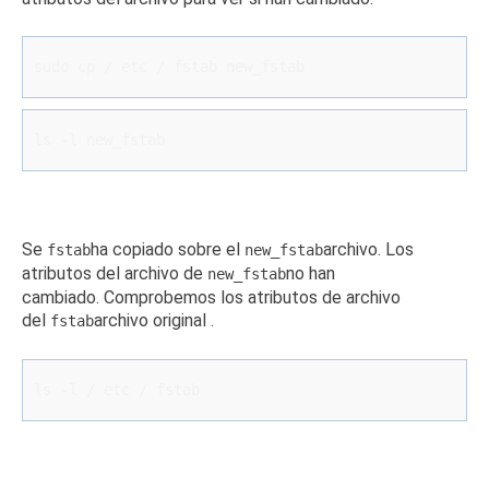
sudo cp / etc / fstab new_fstab
ls -l new_fstab
Se
ha copiado sobre el
archivo.
Los
fstab
new_fstab
atributos del archivo de
no han
new_fstab
cambiado.
Comprobemos los atributos de archivo
del
archivo
original
.
fstab
ls -l / etc / fstab