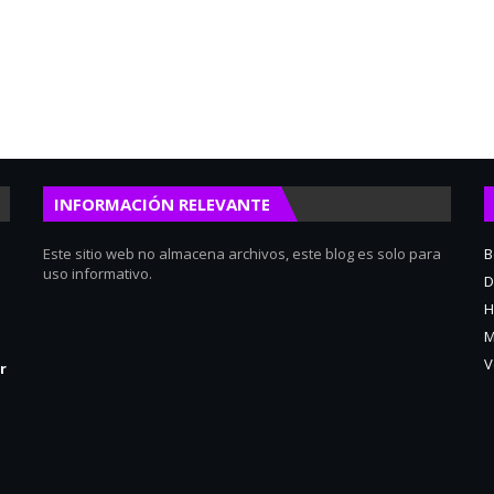
INFORMACIÓN RELEVANTE
Este sitio web no almacena archivos, este blog es solo para
B
uso informativo.
D
H
M
V
r