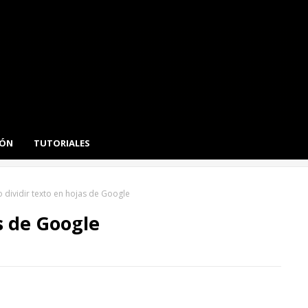
IÓN
TUTORIALES
dividir texto en hojas de Google
s de Google