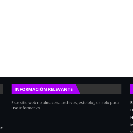
INFORMACIÓN RELEVANTE
Este sitio web no almacena archivos, este blog es solo para
B
uso informativo.
D
H
M
se
V