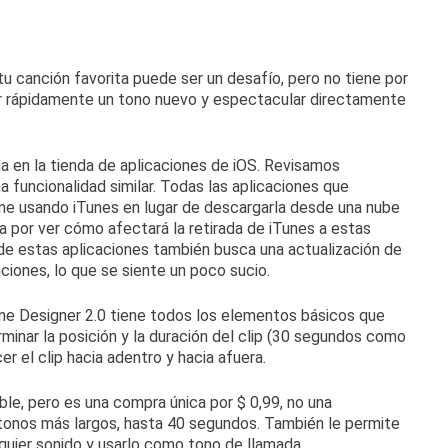
tu canción favorita puede ser un desafío, pero no tiene por
r rápidamente un tono nuevo y espectacular directamente
 en la tienda de aplicaciones de iOS.
Revisamos
a funcionalidad similar.
Todas las aplicaciones que
ne usando iTunes en lugar de descargarla desde una nube
 por ver cómo afectará la retirada de iTunes a estas
e estas aplicaciones también busca una actualización de
ciones, lo que se siente un poco sucio.
ne Designer 2.0 tiene todos los elementos básicos que
rminar la posición y la duración del clip (30 segundos como
 el clip hacia adentro y hacia afuera.
ble, pero es una compra única por $ 0,99, no una
 tonos más largos, hasta 40 segundos.
También le permite
lquier sonido y usarlo como tono de llamada.