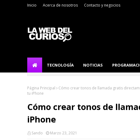
Inicio
Acerca de nosotros
Contacto y negocios
TECNOLOGÍA
NOTICIAS
PROGRAMAC
Página Principal
Cómo crear tonos de llamada gratis directam
tu iPhone
Cómo crear tonos de llama
iPhone
Sando
Marzo 23, 2021