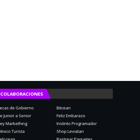
COLABORACIONES
ecas de Gobierno
Bitcean
e Junior a Senior
Feliz Embarazo
ey Markething
Instinto Programador
éxico Turista
Shop Leviatan
elozega
Rastrear Paquetes