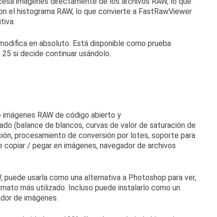
ocesa imágenes directamente de los archivos RAW, lo que
 con el histograma RAW, lo que convierte a FastRawViewer
tiva.
modifica en absoluto.
Está disponible como
prueba
25 si decide continuar usándolo.
 imágenes RAW de código abierto y
do (balance de blancos, curvas de valor de saturación de
ción, procesamiento de conversión por lotes, soporte para
e copiar / pegar en imágenes, navegador de archivos
, puede usarla como una alternativa a Photoshop para ver,
ormato más utilizado.
Incluso puede instalarlo como un
dor de imágenes.