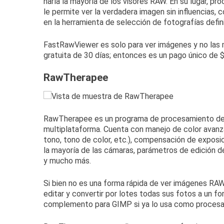
haría la mayoría de los visores RAW.
En su lugar, pr
le permite ver la verdadera imagen sin influencias,
en la herramienta de selección de fotografías defini
FastRawViewer es solo para ver imágenes y no las 
gratuita de 30 días
;
entonces es un pago único de $ 
RawTherapee
RawTherapee
es un programa de procesamiento de
multiplataforma.
Cuenta con manejo de color avanza
tono, tono de color, etc.), compensación de exposi
la mayoría de las cámaras, parámetros de edición d
y
mucho más
.
Si bien no es una forma rápida de ver imágenes RAW
editar y convertir por lotes todas sus fotos a un f
complemento para GIMP si ya lo usa como procesa