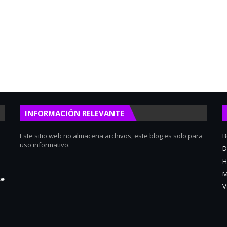
INFORMACIÓN RELEVANTE
Este sitio web no almacena archivos, este blog es solo para
B
uso informativo.
D
H
M
se
V