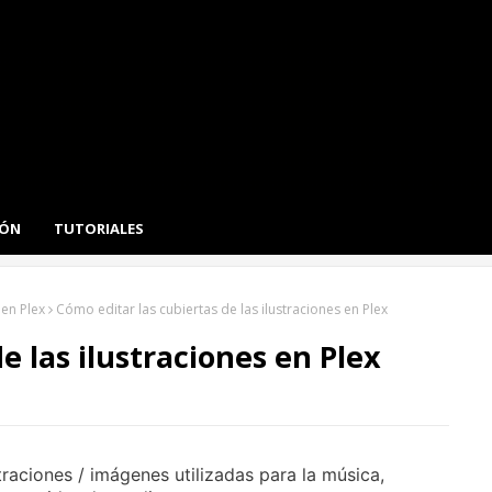
IÓN
TUTORIALES
 en Plex
Cómo editar las cubiertas de las ilustraciones en Plex
e las ilustraciones en Plex
traciones / imágenes utilizadas para la música,